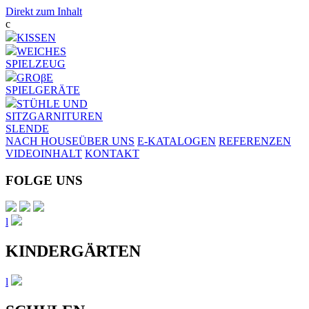
Direkt zum Inhalt
c
KISSEN
WEICHES
SPIELZEUG
GROβE
SPIELGERÄTE
STÜHLE UND
SITZGARNITUREN
SL
EN
DE
NACH HOUSE
ÜBER UNS
E-KATALOGEN
REFERENZEN
VIDEOINHALT
KONTAKT
FOLGE UNS
l
KINDERGÄRTEN
l