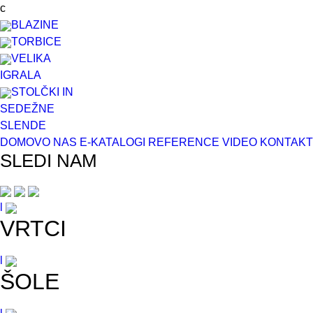
c
BLAZINE
TORBICE
VELIKA
IGRALA
STOLČKI IN
SEDEŽNE
SL
EN
DE
DOMOV
O NAS
E-KATALOGI
REFERENCE
VIDEO
KONTAKT
SLEDI NAM
l
VRTCI
l
ŠOLE