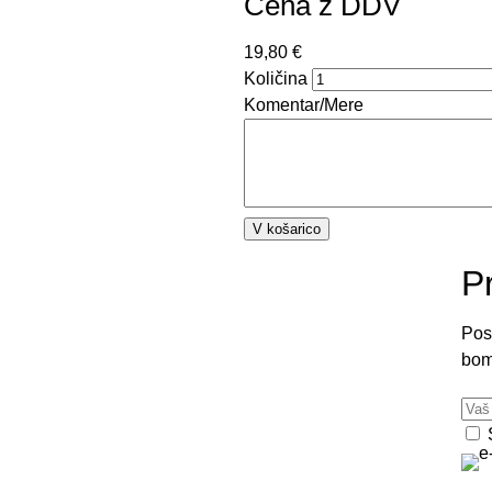
Cena z DDV
19,80 €
Količina
Komentar/Mere
P
Pos
bom
E-
nas