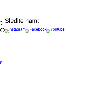
Sledite nam:
O
LO
NE