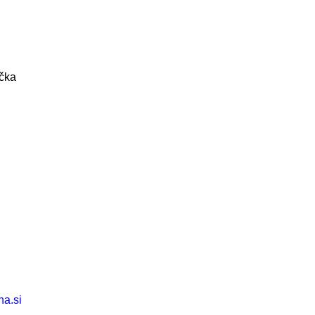
ačka
na.si