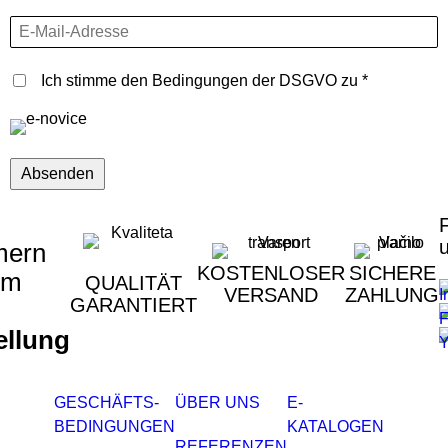
E-Mail-Adresse
Ich stimme den Bedingungen der DSGVO zu
ern
KOSTENLOSER
SICHERE
um
QUALITÄT
VERSAND
ZAHLUNG
GARANTIERT
ellung
GESCHÄFTS-
ÜBER UNS
E-
BEDINGUNGEN
KATALOGEN
REFERENZEN