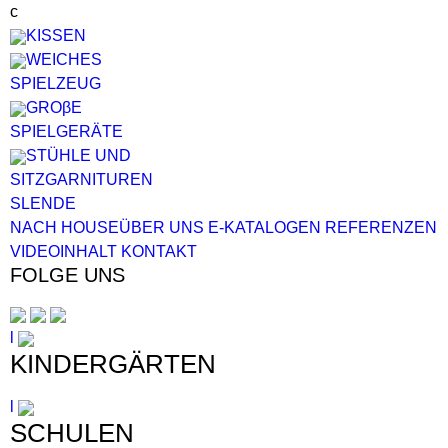
c
KISSEN
WEICHES
SPIELZEUG
GROβE
SPIELGERÄTE
STÜHLE UND
SITZGARNITUREN
SL
EN
DE
NACH HOUSE
ÜBER UNS
E-KATALOGEN
REFERENZEN
VIDEOINHALT
KONTAKT
FOLGE UNS
l
KINDERGÄRTEN
l
SCHULEN