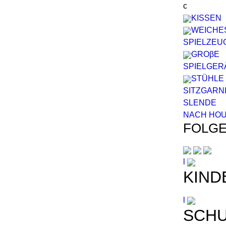
c
KISSEN
WEICHE
SPIELZEU
GROβE
SPIELGER
STÜHLE
SITZGARN
SL
EN
DE
NACH HO
FOLGE
l
KIND
l
SCH