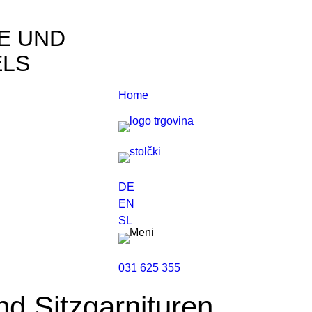
E UND
ELS
Home
DE
EN
SL
031 625 355
nd Sitzgarnituren