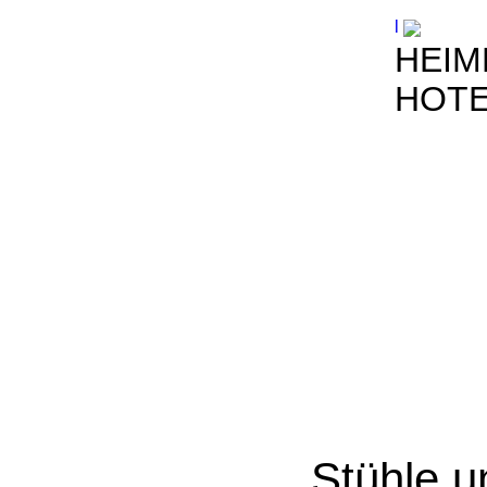
l
HEIM
HOT
Stühle u