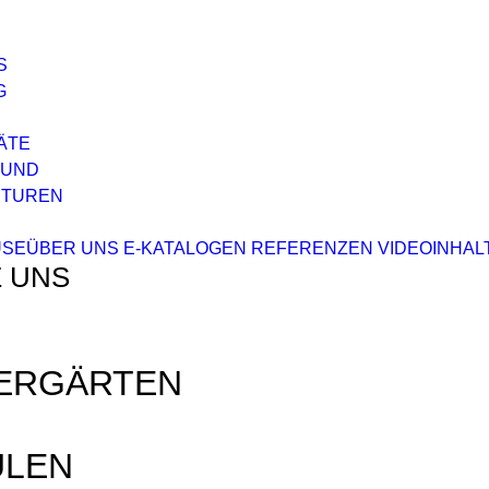
S
G
ÄTE
 UND
ITUREN
USE
ÜBER UNS
E-KATALOGEN
REFERENZEN
VIDEOINHAL
 UNS
ERGÄRTEN
ULEN