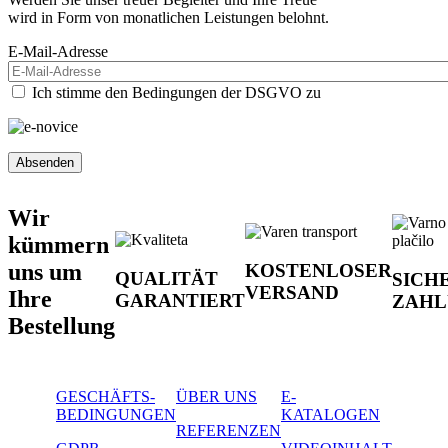
wird in Form von monatlichen Leistungen belohnt.
E-Mail-Adresse
Ich stimme den Bedingungen der DSGVO zu
Wir
kümmern
uns um
KOSTENLOSER
QUALITÄT
SICH
VERSAND
Ihre
GARANTIERT
ZAHL
Bestellung
GESCHÄFTS-
ÜBER UNS
E-
BEDINGUNGEN
KATALOGEN
REFERENZEN