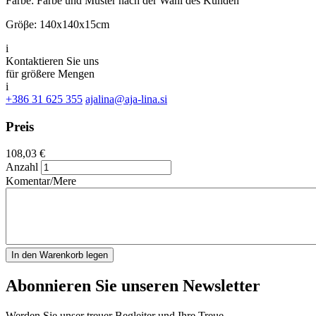
Farbe: Farbe und Muster nach der Wahl des Kunden
Gröβe: 140x140x15cm
i
Kontaktieren Sie uns
für größere Mengen
i
+386 31 625 355
ajalina@aja-lina.si
Preis
108,03 €
Anzahl
Komentar/Mere
Abonnieren Sie unseren
Newsletter
Werden Sie unser treuer Begleiter und Ihre Treue