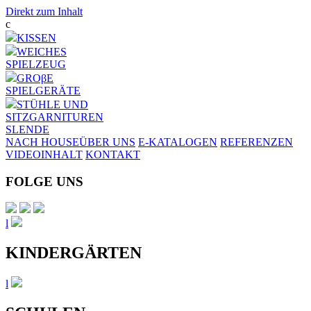
Direkt zum Inhalt
c
KISSEN
WEICHES
SPIELZEUG
GROβE
SPIELGERÄTE
STÜHLE UND
SITZGARNITUREN
SL
EN
DE
NACH HOUSE
ÜBER UNS
E-KATALOGEN
REFERENZEN
VIDEOINHALT
KONTAKT
FOLGE UNS
l
KINDERGÄRTEN
l