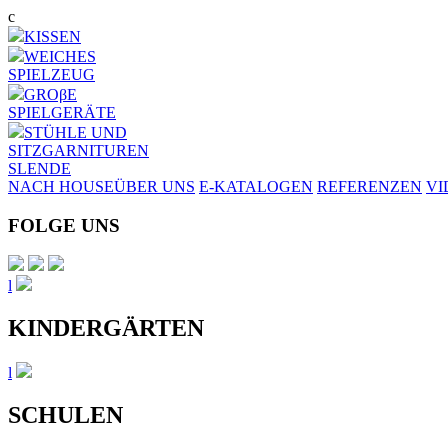
Direkt
c
zum
KISSEN
Inhalt
WEICHES
SPIELZEUG
GROβE
SPIELGERÄTE
STÜHLE UND
SITZGARNITUREN
SL
EN
DE
NACH HOUSE
ÜBER UNS
E-KATALOGEN
REFERENZEN
VI
FOLGE UNS
l
KINDERGÄRTEN
l
SCHULEN