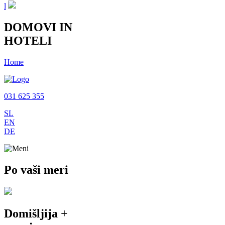
l
DOMOVI IN
HOTELI
Home
031 625 355
SL
EN
DE
Po vaši meri
Domišljija +