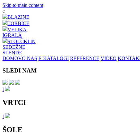
Skip to main content
c
BLAZINE
TORBICE
VELIKA
IGRALA
STOLČKI IN
SEDEŽNE
SL
EN
DE
DOMOV
O NAS
E-KATALOGI
REFERENCE
VIDEO
KONTAK
SLEDI NAM
l
VRTCI
l
ŠOLE