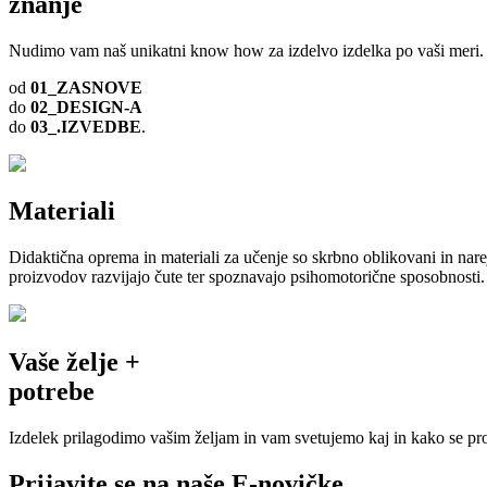
znanje
Nudimo vam naš unikatni know how za izdelvo izdelka po vaši meri. 
od
01_ZASNOVE
do
02_DESIGN-A
do
03_.IZVEDBE
.
Materiali
Didaktična oprema in materiali za učenje so skrbno oblikovani in narej
proizvodov razvijajo čute ter spoznavajo psihomotorične sposobnosti.
Vaše želje +
potrebe
Izdelek prilagodimo vašim željam in vam svetujemo kaj in kako se pro
Prijavite se na naše
E-novičke