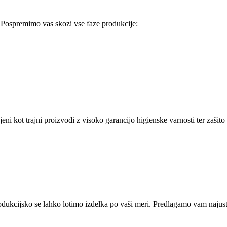
Pospremimo vas skozi vse faze produkcije:
eni kot trajni proizvodi z visoko garancijo higienske varnosti ter zašit
dukcijsko se lahko lotimo izdelka po vaši meri. Predlagamo vam najust