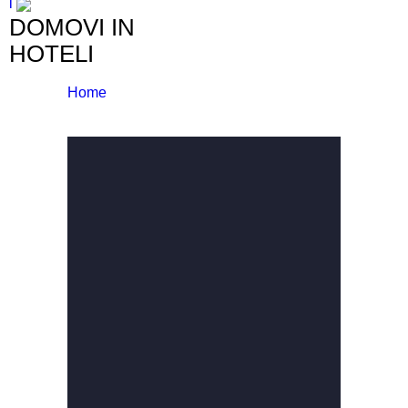
l
DOMOVI IN
HOTELI
Home