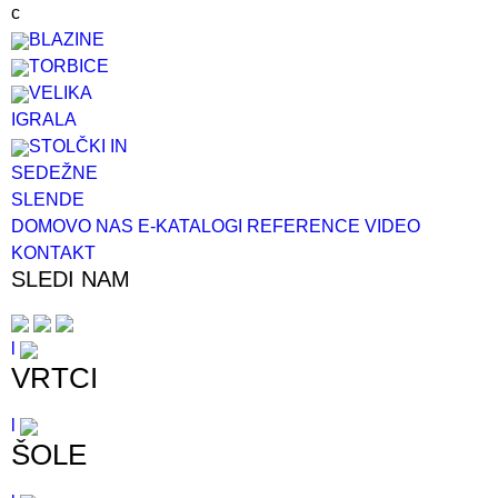
c
BLAZINE
TORBICE
VELIKA
IGRALA
STOLČKI IN
SEDEŽNE
SL
EN
DE
DOMOV
O NAS
E-KATALOGI
REFERENCE
VIDEO
KONTAKT
SLEDI NAM
l
VRTCI
l
ŠOLE